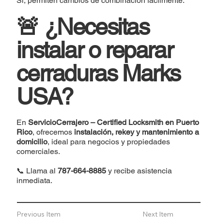
Sí, permiten cambios de combinación fácilmente.
🚨 ¿Necesitas
instalar o reparar
cerraduras Marks
USA?
En
ServicioCerrajero – Certified Locksmith en Puerto
Rico
, ofrecemos
instalación, rekey y mantenimiento a
domicilio
, ideal para negocios y propiedades
comerciales.
📞 Llama al
787-664-8885
y recibe asistencia
inmediata.
Previous Item
Next Item