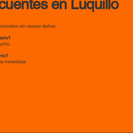
cuentes en Luquillo
esionales sin causar daños.
ario?
uillo.
smo?
ia inmediata.