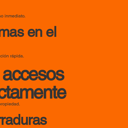
so inmediato.
mas en el
ción rápida.
 accesos
ectamente
propiedad.
rraduras