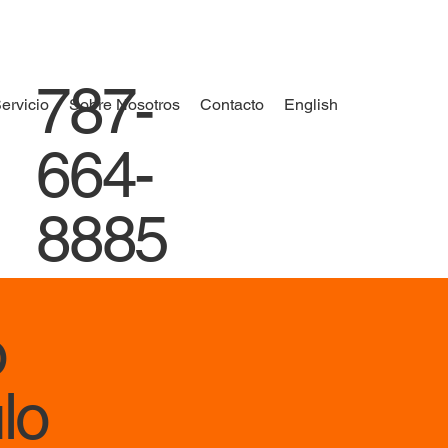
787-
ervicio
Sobre Nosotros
Contacto
English
664-
8885
o
lo