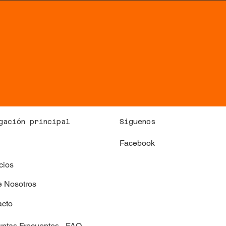
Síguenos
gación principal
Facebook
x
cios
e Nosotros
acto
ntas Frecuentes - FAQ