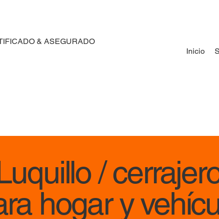
TIFICADO & ASEGURADO
Inicio
S
uquillo / cerrajer
ara hogar y vehícu