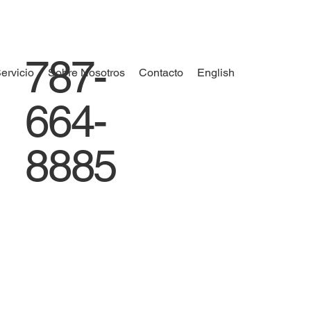
787-
ervicio
Sobre Nosotros
Contacto
English
664-
8885