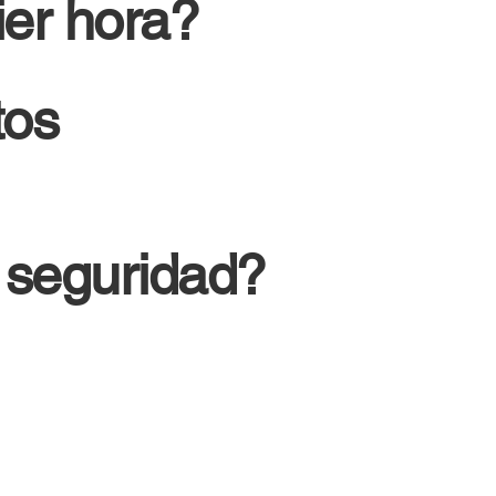
er hora?
tos
 seguridad?