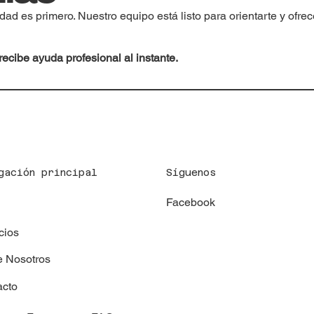
ad es primero. Nuestro equipo está listo para orientarte y ofrec
ecibe ayuda profesional al instante.
Síguenos
gación principal
Facebook
x
cios
e Nosotros
acto