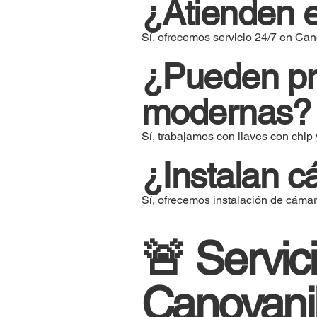
¿Atienden e
Sí, ofrecemos servicio 24/7 en Can
¿Pueden pr
modernas?
Sí, trabajamos con llaves con chip 
¿Instalan c
Sí, ofrecemos instalación de cáma
🚨 Servic
Canovanil