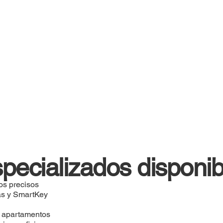
specializados disponib
os precisos
as y SmartKey
y apartamentos