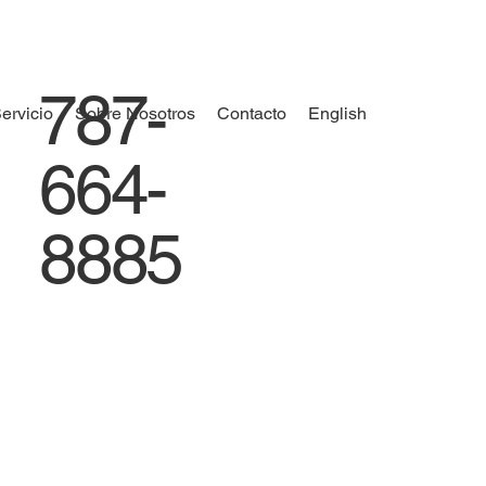
787-
ervicio
Sobre Nosotros
Contacto
English
664-
8885