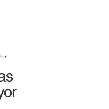
da y
ras
yor