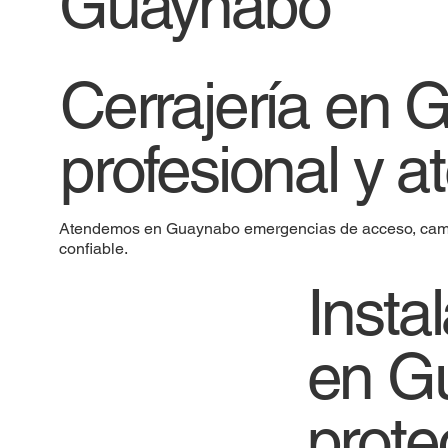
Guaynabo
Cerrajería en 
profesional y a
Atendemos en Guaynabo emergencias de acceso, cambio
confiable.
Insta
en G
prote